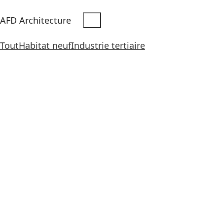
AFD Architecture
Tout
Habitat neuf
Industrie tertiaire
Construction et rénovation d’un