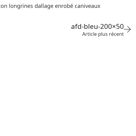
ton longrines dallage enrobé caniveaux
afd-bleu-200×50
Article plus récent